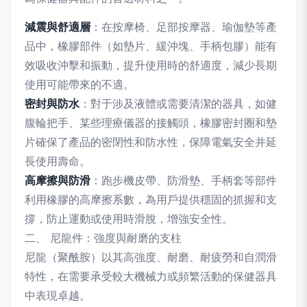
減震與舒適層
：在按摩椅、足部按摩器、瑜伽墊等產
品中，橡膠部件（如墊片、緩沖塊、手柄包膠）能有
效吸收沖擊和振動，提升使用時的舒適度，減少長期
使用可能帶來的不適。
密封與防水
：對于涉及液體或需要清潔的器具，如健
腹輪把手、某些理療儀器的接觸頭，橡膠密封圈和墊
片確保了產品的密閉性和防水性，保障電氣安全并延
長使用壽命。
高摩擦與防滑
：跑步機皮帶、防滑墊、手柄套等部件
利用橡膠的高摩擦系數，為用戶提供穩固的抓握和支
撐，防止運動或使用時滑脫，增強安全性。
二、 尼龍件：強度與耐磨的支柱
尼龍（聚酰胺）以其高強度、耐磨、耐疲勞和自潤滑
特性，在需要承受較大機械力或頻繁活動的保健器具
中表現卓越。