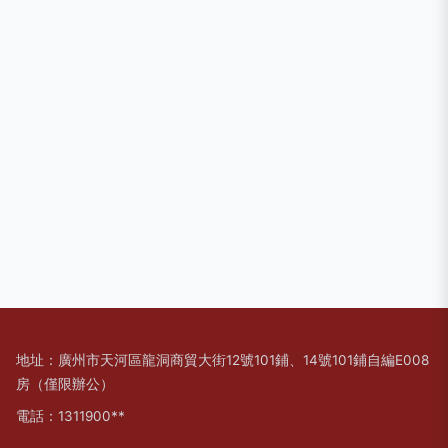
地址：廣州市天河區龍洞商貿大街12號101鋪、14號101鋪自編E008
房（僅限辦公）
電話：1311900**