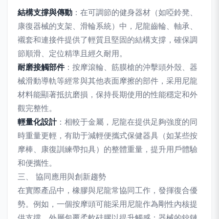
結構支撐與傳動
：在可調節的健身器材（如啞鈴凳、
康復器械的支架、滑輪系統）中，尼龍齒輪、軸承、
襯套和連接件提供了輕質且堅固的結構支撐，確保調
節順滑、定位精準且經久耐用。
耐磨接觸部件
：按摩滾輪、筋膜槍的沖擊頭外殼、器
械滑動導軌等經常與其他表面摩擦的部件，采用尼龍
材料能顯著抵抗磨損，保持長期使用的性能穩定和外
觀完整性。
輕量化設計
：相較于金屬，尼龍在提供足夠強度的同
時重量更輕，有助于減輕便攜式保健器具（如某些按
摩棒、康復訓練帶扣具）的整體重量，提升用戶體驗
和便攜性。
三、 協同應用與創新趨勢
在實際產品中，橡膠與尼龍常協同工作，發揮復合優
勢。例如，一個按摩頭可能采用尼龍作為剛性內核提
供支撐，外層包覆柔軟硅膠以提升觸感；器械的鉸鏈