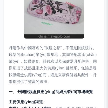
丹陽作為中國著名的“眼鏡之都”，不僅是眼鏡鏡片、
鏡架的產(chǎn)業(yè)聚集地，其周邊配套產(chǎn)
業(yè)，如眼鏡盒、眼鏡布以及保健器具配件等，同
樣形成了成熟且龐大的供應(yīng)鏈體系。無論是尋
找眼鏡盒供應(yīng)商，還是采購保健器具配件，丹
陽都提供了豐富的選擇。
一、 丹陽眼鏡盒供應(yīng)商與批發(fā)市場概覽
主要供應(yīng)渠道
：