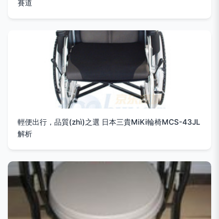
賽道
輕便出行，品質(zhì)之選 日本三貴MiKi輪椅MCS-43JL
解析