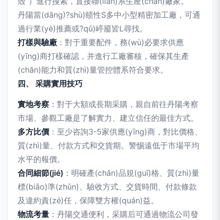
殼”）進行搜索，直接聯(lián)系生產(chǎn)廠家。
丹陽當(dāng)?shù)赜性S多中小型精密加工廠，可通
過行業(yè)推薦或?qū)嵉靥皆L尋找。
打樣與驗廠
：對于重要配件，務(wù)必要求供應
(yīng)商打樣確認，并進行工廠審核，確保其生產
(chǎn)能力和質(zhì)量管控體系符合要求。
四、 采購實用技巧
實地考察
：對于大額或長期采購，親自前往丹陽考察
市場、參觀工廠是了解實力、建立信任的最佳方式。
多方比價
：至少咨詢3-5家供應(yīng)商，對比價格、
質(zhì)量、付款方式和交貨期。警惕遠低于市場平均
水平的報價。
合同細節(jié)
：明確產(chǎn)品規(guī)格、質(zhì)量
標(biāo)準(zhǔn)、驗收方式、交貨時間、付款條款
及違約責(zé)任，保障雙方權(quán)益。
物流考量
：丹陽交通便利，采購后可通過物流公司發