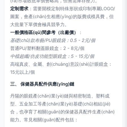
(fā)市場散批單價會略高，但無需庫存壓力。
定制需求
：需要開模定制特殊形狀或印制專屬LOGO/
圖案，會產(chǎn)生相應(yīng)的版費或模具費，但
大批量下單價會極具競爭力。
一般價格區(qū)間參考（出廠價）
：
基礎(chǔ)款布藝/PU眼鏡袋：0.5 - 2元/個
普通PU/塑料翻蓋眼鏡盒：2 - 8元/個
中檔超纖/仿皮功能型眼鏡盒：5 - 15元/個
高端真皮、金屬、創(chuàng)意設(shè)計眼鏡盒：
15元以上/個
三、 保健器具配件供應(yīng)鏈
丹陽的眼鏡產(chǎn)業(yè)鏈與精密制造、塑料成
型、五金加工等產(chǎn)業(yè)基礎(chǔ)相結(jié)
合，也孕育了相關(guān)的保健器具配件生產(chǎn)
能力。常見相關(guān)配件包括：