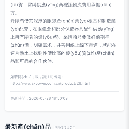
(fā)貨，需與供應(yīng)商確認物流費用承擔(dān)
方。
丹陽憑借其深厚的眼鏡產(chǎn)業(yè)根基和制造業
(yè)配套，在眼鏡盒和部分保健器具配件供應(yīng)
上擁有顯著的優(yōu)勢。采購商只要做好前期準
(zhǔn)備，明確需求，并善用線上線下渠道，就能在
這片熱土上找到性價比高的優(yōu)質(zhì)產(chǎn)
品和可靠的合作伙伴。
如若轉(zhuǎn)載，請注明出處：
http://www.axpower.com.cn/product/28.html
更新時間：2026-05-28 19:50:09
最新產(chǎn)品
PRODUCT