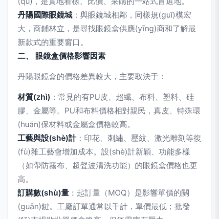
(qū)，是實地看樣、比價、采購的一站式首選地。
丹陽國際眼鏡城
：與眼鏡城相鄰，同樣規(guī)模宏
大，商鋪林立，是尋找眼鏡盒供應(yīng)商和了解最
新款式的重要窗口。
二、 眼鏡盒價格影響因素
丹陽眼鏡盒的價格差異較大，主要取決于：
材質(zhì)
：常見的有PU皮、超纖、布料、塑料、硅
膠、金屬等。PU和布料價格相對親民，真皮、特殊環
(huán)保材料或金屬盒價格較高。
工藝與設(shè)計
：印花、刺繡、壓紋、激光雕刻等復
(fù)雜工藝會增加成本。設(shè)計新穎、功能多樣
（如帶防霧布、超聲波清洗功能）的眼鏡盒價格也更
高。
訂購數(shù)量
：起訂量（MOQ）是影響單價的關
(guān)鍵。工廠訂單通常以千計，單價最低；批發