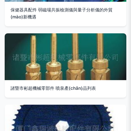
保健器具配件 弱磁場共振檢測儀與量子分析儀的外貿
(mào)新機遇
諸暨市彬超機械零部件 噴泉產(chǎn)品列表