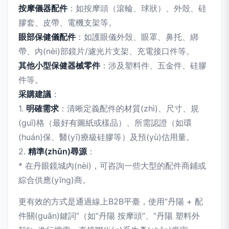
按摩儀器配件
：如按摩頭（滾輪、球狀）、外殼、硅
膠套、皮帶、電機支架等。
眼部保健儀配件
：如護眼儀外殼、眼罩、鼻托、綁
帶、內(nèi)部鏡片/濾光片支架、充電接口件等。
其他小型保健器械零件
：涉及塑料件、五金件、硅膠
件等。
采購建議
：
1.
明確需求
：清晰定義配件的材質(zhì)、尺寸、規
(guī)格（最好有圖紙或樣品）、所需認證（如環
(huán)保、醫(yī)療級硅膠等）及預(yù)估用量。
2.
精準(zhǔn)尋源
：
* 在丹眼鏡城內(nèi)，可咨詢一些大型的配件商鋪或
綜合供應(yīng)商。
更有效的方式是通過線上B2B平臺，使用“丹陽 + 配
件關(guān)鍵詞”（如“丹陽 按摩頭”、“丹陽 塑料外