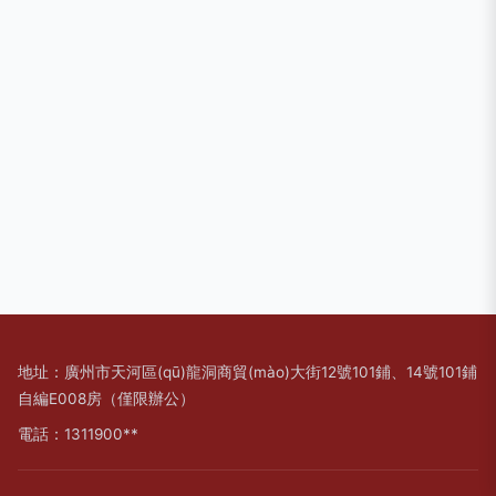
地址：廣州市天河區(qū)龍洞商貿(mào)大街12號101鋪、14號101鋪
自編E008房（僅限辦公）
電話：1311900**