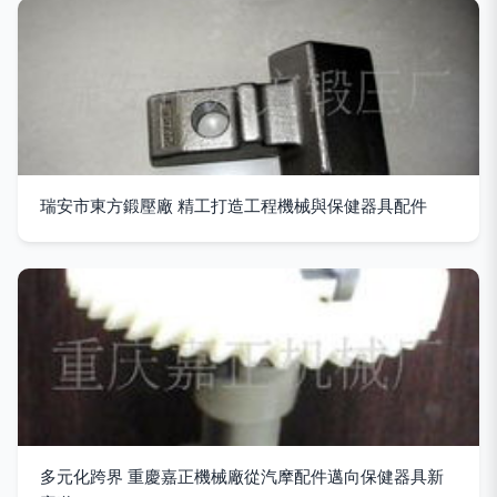
瑞安市東方鍛壓廠 精工打造工程機械與保健器具配件
多元化跨界 重慶嘉正機械廠從汽摩配件邁向保健器具新