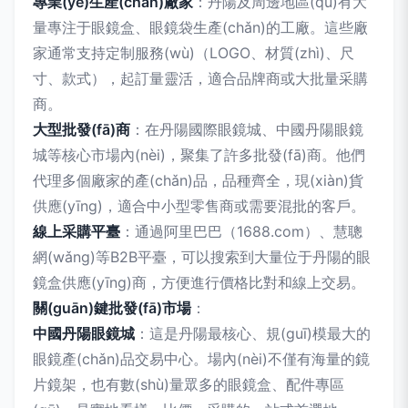
專業(yè)生產(chǎn)廠家
：丹陽及周邊地區(qū)有大
量專注于眼鏡盒、眼鏡袋生產(chǎn)的工廠。這些廠
家通常支持定制服務(wù)（LOGO、材質(zhì)、尺
寸、款式），起訂量靈活，適合品牌商或大批量采購
商。
大型批發(fā)商
：在丹陽國際眼鏡城、中國丹陽眼鏡
城等核心市場內(nèi)，聚集了許多批發(fā)商。他們
代理多個廠家的產(chǎn)品，品種齊全，現(xiàn)貨
供應(yīng)，適合中小型零售商或需要混批的客戶。
線上采購平臺
：通過阿里巴巴（1688.com）、慧聰
網(wǎng)等B2B平臺，可以搜索到大量位于丹陽的眼
鏡盒供應(yīng)商，方便進行價格比對和線上交易。
關(guān)鍵批發(fā)市場
：
中國丹陽眼鏡城
：這是丹陽最核心、規(guī)模最大的
眼鏡產(chǎn)品交易中心。場內(nèi)不僅有海量的鏡
片鏡架，也有數(shù)量眾多的眼鏡盒、配件專區